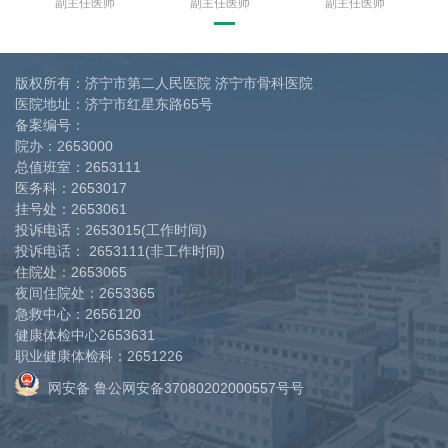
副主任医师
副主任医师
副主任医师
版权所有：济宁市第二人民医院 济宁市骨科医院
医院地址：济宁市红星东路65号
备案编号：
院办：
2653000
总值班室：
2653111
医务科：
2653017
挂号处：
2653061
投诉电话：
2653015(工作时间)
投诉电话：
2653111(非工作时间)
住院处：
2653065
夜间住院处：
2653365
急救中心：
2656120
健康体检中心
2653631
职业健康体检科：
2651226
网安备 鲁公网安备37080202000557号号