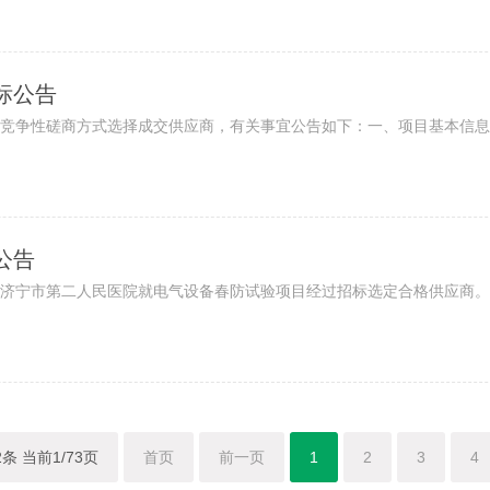
标公告
争性磋商方式选择成交供应商，有关事宜公告如下：一、项目基本信息1、
公告
济宁市第二人民医院就电气设备春防试验项目经过招标选定合格供应商。评
2条 当前1/73页
首页
前一页
1
2
3
4