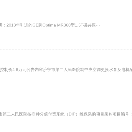
引进的GE牌Optima MR360型1.5T磁共振···
价4.6万元公告内容济宁市第二人民医院就中央空调更换水泵及电机项目
二人民医院按病种分值付费系统（DIP）维保采购项目采购项目编号：J·