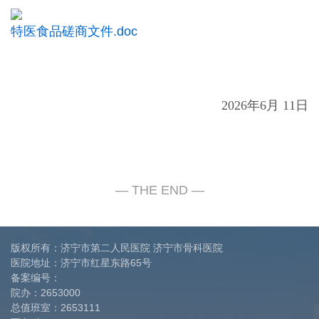
特医食品磋商文件.doc
202
6
年
6
月
11
日
版权所有：济宁市第二人民医院 济宁市骨科医院
医院地址：济宁市红星东路65号
备案编号：
院办：
2653000
总值班室：
2653111