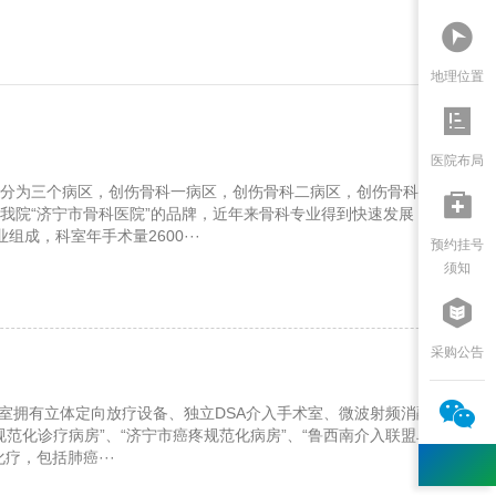

地理位置

医院布局
科分为三个病区，创伤骨科一病区，创伤骨科二病区，创伤骨科三病区。骨

我院“济宁市骨科医院”的品牌，近年来骨科专业得到快速发展，骨科诊疗
，科室年手术量2600···
预约挂号
须知

采购公告

科室拥有立体定向放疗设备、独立DSA介入手术室、微波射频消融仪，能
范化诊疗病房”、“济宁市癌疼规范化病房”、“鲁西南介入联盟单位”、“
疗，包括肺癌···