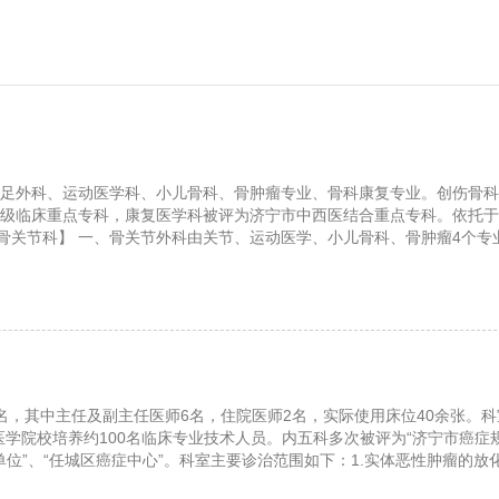
手足外科、运动医学科、小儿骨科、骨肿瘤专业、骨科康复专业。创伤骨
级临床重点专科，康复医学科被评为济宁市中西医结合重点专科。依托于
关节科】 一、骨关节外科由关节、运动医学、小儿骨科、骨肿瘤4个专业组成
名，其中主任及副主任医师6名，住院医师2名，实际使用床位40余张。
学院校培养约100名临床专业技术人员。内五科多次被评为“济宁市癌症规
位”、“任城区癌症中心”。科室主要诊治范围如下：1.实体恶性肿瘤的放化