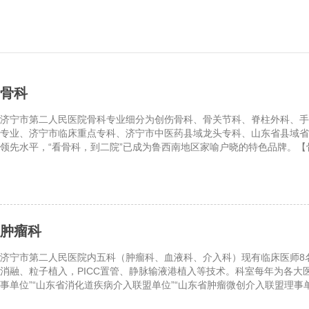
骨科
济宁市第二人民医院骨科专业细分为创伤骨科、骨关节科、脊柱外科、
专业、济宁市临床重点专科、济宁市中医药县域龙头专科、山东省县域省
领先水平，“看骨科，到二院”已成为鲁西南地区家喻户晓的特色品牌。【骨
肿瘤科
济宁市第二人民医院内五科（肿瘤科、血液科、介入科）现有临床医师8
消融、粒子植入，PICC置管、静脉输液港植入等技术。科室每年为各大医
事单位”“山东省消化道疾病介入联盟单位”“山东省肿瘤微创介入联盟理事单