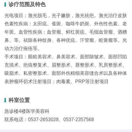
诊疗范围及特色
光电项目：激光脱毛，光子嫩肤，激光祛疤。激光治疗皮肤
色素性疾病：太田痣、雀斑、咖啡牛奶斑、外伤性色素、老
年斑。血管性疾病：血管瘤、鲜红斑痣、毛细血管瘤、酒糟
鼻、等。祛除各种纹身、各种疣痣、汗管瘤、睑黄瘤等。光
动力治疗痤疮等。
手术项目：眼睑美容术、鼻美容术、面部除皱术、面部凹陷
充填术、疤痕整复术、眉整形术、唇整形术、乳房整形术、
吸脂术、私密整形术、面部外伤精细美容缝合术以及各种体
表肿瘤环切术注射项目：肉毒素、PRP等注射项目
科室位置
急诊楼4楼医学美容科
联系电话：0537-2653028、0537-2357568