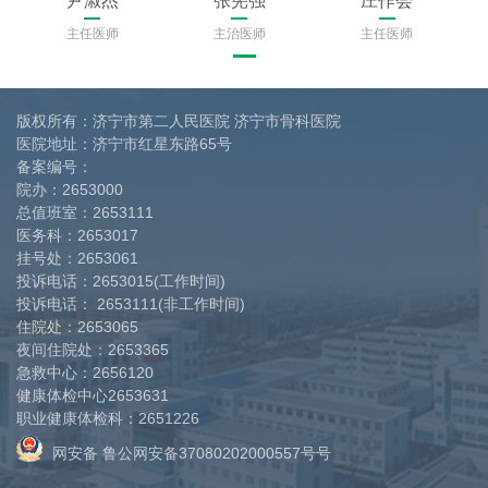
尹淑杰
张宪强
庄作会
主任医师
主治医师
主任医师
版权所有：济宁市第二人民医院 济宁市骨科医院
医院地址：济宁市红星东路65号
备案编号：
院办：
2653000
总值班室：
2653111
医务科：
2653017
挂号处：
2653061
投诉电话：
2653015(工作时间)
投诉电话：
2653111(非工作时间)
住院处：
2653065
夜间住院处：
2653365
急救中心：
2656120
健康体检中心
2653631
职业健康体检科：
2651226
网安备 鲁公网安备37080202000557号号